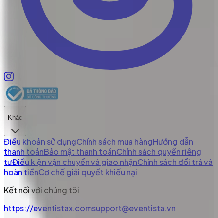
Khác
Điều khoản sử dụng
Chính sách mua hàng
Hướng dẫn
thanh toán
Bảo mật thanh toán
Chính sách quyền riêng
tư
Điều kiện vận chuyển và giao nhận
Chính sách đổi trả và
hoàn tiền
Cơ chế giải quyết khiếu nại
Kết nối với chúng tôi
https://eventistax.com
support@eventista.vn