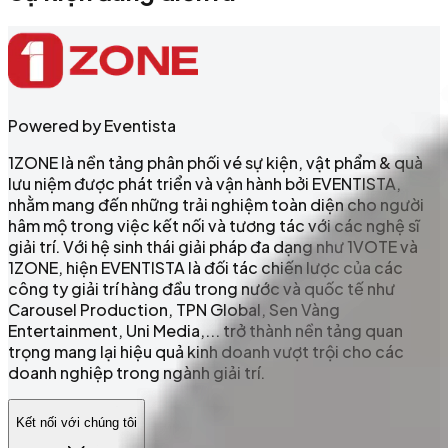
Powered by Eventista
1ZONE là nền tảng phân phối vé sự kiện, vật phẩm & quà
lưu niệm được phát triển và vận hành bởi EVENTISTA,
nhằm mang đến những trải nghiệm toàn diện cho người
hâm mộ trong việc kết nối và tương tác với các nghệ sĩ
giải trí. Với hệ sinh thái giải pháp đa dạng như 1VOTE và
1ZONE, hiện EVENTISTA là đối tác chiến lược của các
công ty giải trí hàng đầu trong nước và quốc tế như
Carousel Production, TPN Global, Sen Vàng
Entertainment, Uni Media,... trở thành nền tảng quan
trọng mang lại hiệu quả kinh doanh vượt trội cho các
doanh nghiệp trong ngành giải trí.
Kết nối với chúng tôi