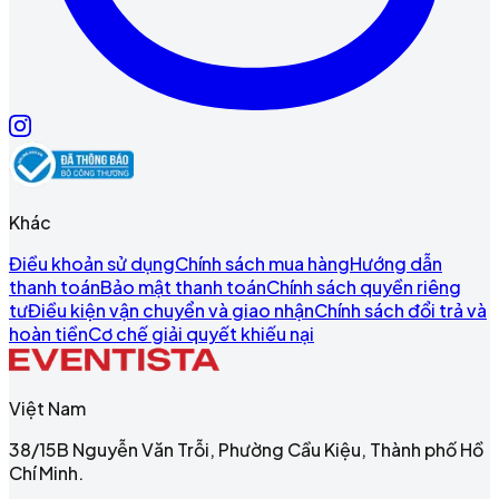
Khác
Điều khoản sử dụng
Chính sách mua hàng
Hướng dẫn
thanh toán
Bảo mật thanh toán
Chính sách quyền riêng
tư
Điều kiện vận chuyển và giao nhận
Chính sách đổi trả và
hoàn tiền
Cơ chế giải quyết khiếu nại
Việt Nam
38/15B Nguyễn Văn Trỗi, Phường Cầu Kiệu, Thành phố Hồ
Chí Minh.